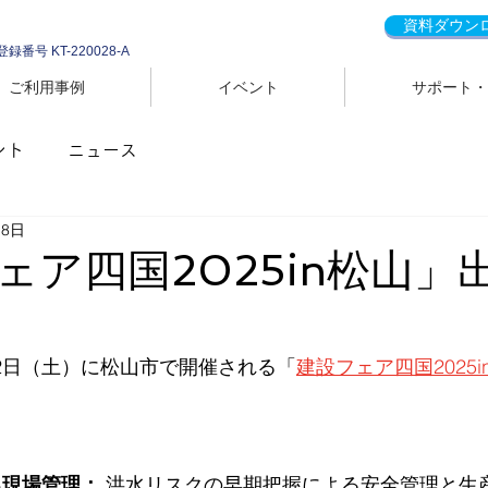
資料ダウン
登録番号 KT-220028-A
ご利用事例
イベント
サポート・
ント
ニュース
18日
ェア四国2025in松山」
22日（土）に松山市で開催される「
建設フェア四国2025i
による現場管理：
 洪水リスクの早期把握による安全管理と生