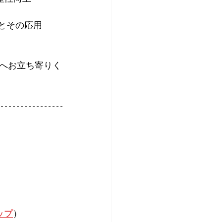
法とその応用
へお立ち寄りく
ップ
）